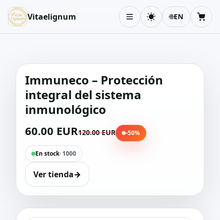
Vitaelignum
🌐
EN
Toggle theme
Cart
Immuneco – Protección
integral del sistema
inmunológico
60.00 EUR
120.00 EUR
-50%
En stock
· 1000
Ver tienda
→