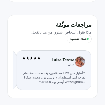
مراجعات موثّقة
ماذا يقول أشخاص اشتروا من هنا بالفعل.
عملاء حقيقيون
Luisa Teresa
عميل
““أتناول منتج Flex منذ عامين، وقد تحسنت مفاصلي
““لم تت
لدرجة أنني أستطيع أداء روتيني دون صعوبة. شكرًا
لـ Vitaelignum، أوصي بهم 1000%.””
Vitaelignum خمس نجو