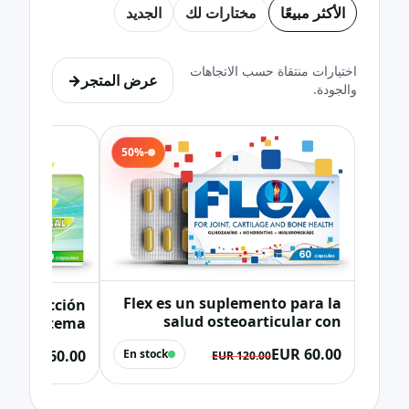
الأكثر مبيعًا
مختارات لك
الجديد
اختيارات منتقاة حسب الاتجاهات
عرض المتجر
→
والجودة.
-50%
Flex es un suplemento para la
– Protección
salud osteoarticular con
a tu sistema
glucosamina, condroitina,
nervioso
60.00 EUR
60.00 EUR
En stock
colágeno tipo II, MSM y
120.00 EUR
0 EUR
vitamina C