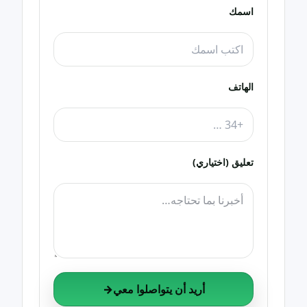
اسمك
الهاتف
تعليق (اختياري)
أريد أن يتواصلوا معي
→