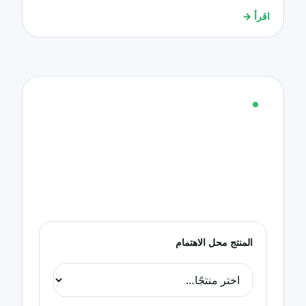
اقرأ
→
إرشاد
هل تريد إرشادًا حول منتج؟
اختر المنتج الذي يهمك واترك بيانات تواصلك. سنتصل
بك مجانًا لإرشادك.
سنتواصل معك في أقرب وقت عبر واتساب أو الهاتف.
المنتج محل الاهتمام