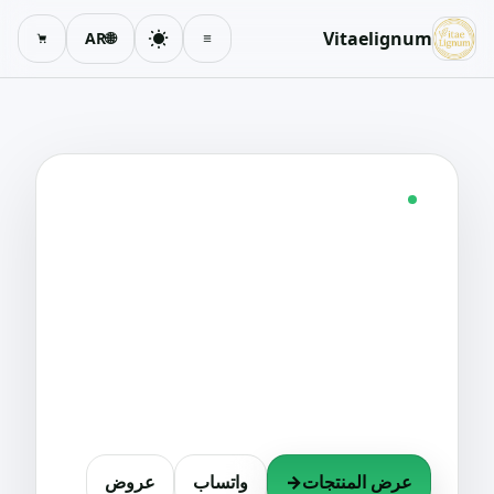
Vitaelignum
AR
🌐
تبديل المظهر
السلة
الصحة · العافية · الجمال الطبيعي
متجرك الإلكتروني
للصحة والعافية.
منتجات طبيعية للعناية بك: مكملات وعناية شخصية
وحلول لحياة متوازنة. شحن إلى إسبانيا والاتحاد
الأوروبي.
عرض المنتجات
→
واتساب
عروض