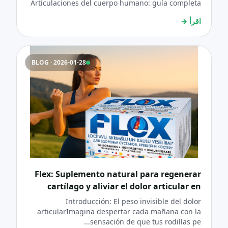
Articulaciones del cuerpo humano: guía completa
اقرأ
→
BLOG · 2026-01-28
Flex: Suplemento natural para regenerar
cartílago y aliviar el dolor articular en
artritis y artrosis
Introducción: El peso invisible del dolor
articularImagina despertar cada mañana con la
sensación de que tus rodillas pe...