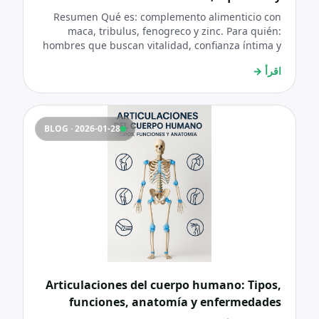
confianza
Resumen Qué es: complemento alimenticio con
maca, tribulus, fenogreco y zinc. Para quién:
hombres que buscan vitalidad, confianza íntima y
una rutina simple. Pauta diaria: 1 cápsula por la
اقرأ
→
mañana + 1 cápsula por la tarde/noche (o 2
cápsulas 30’ antes en uso puntual). Claves de
éxito: constancia 90 días + hábitos (sueño, agua,
comida real, movimiento). Aviso importante: X.ES®
BLOG · 2026-01-28
no previene, diagnostica ni trata enfermedades
(incluida la próstata). Ante síntomas urinarios,
consulta médica.
Articulaciones del cuerpo humano: Tipos,
funciones, anatomía y enfermedades