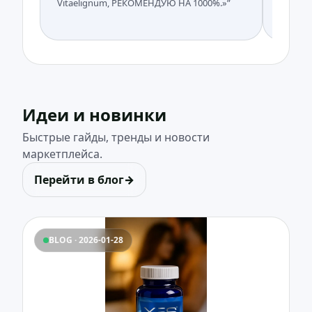
Vitaelignum, РЕКОМЕНДУЮ НА 1000%.»”
всегда.
команд
Идеи и новинки
Быстрые гайды, тренды и новости
маркетплейса.
Перейти в блог
→
BLOG · 2026-01-28