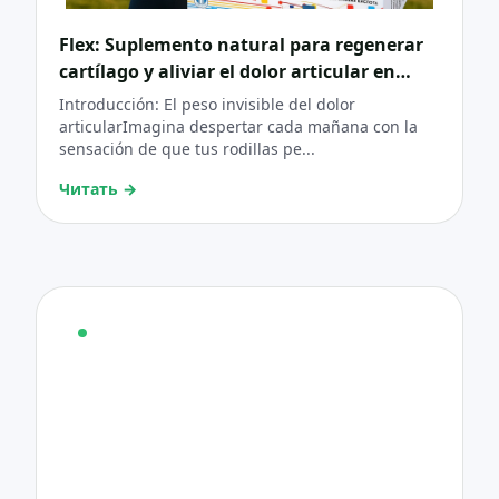
Flex: Suplemento natural para regenerar
cartílago y aliviar el dolor articular en
artritis y artrosis
Introducción: El peso invisible del dolor
articularImagina despertar cada mañana con la
sensación de que tus rodillas pe...
Читать
→
КОНСУЛЬТАЦИЯ
Нужна консультация по
продукту?
Выберите интересующий продукт и оставьте
контакты. Мы бесплатно позвоним, чтобы