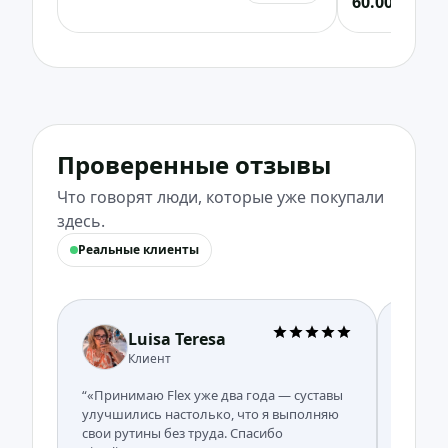
60.00 EUR
masculino)
12
Проверенные отзывы
Что говорят люди, которые уже покупали
здесь.
Реальные клиенты
Luisa Teresa
Клиент
“«Принимаю Flex уже два года — суставы
“«Улуч
улучшились настолько, что я выполняю
здоров
свои рутины без труда. Спасибо
Сегодн