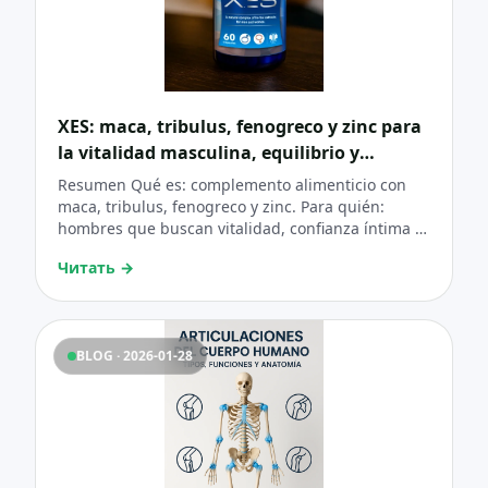
XES: maca, tribulus, fenogreco y zinc para
la vitalidad masculina, equilibrio y
confianza
Resumen Qué es: complemento alimenticio con
maca, tribulus, fenogreco y zinc. Para quién:
hombres que buscan vitalidad, confianza íntima y
una rutina simple. Pauta diaria: 1 cápsula por la
Читать
→
mañana + 1 cápsula por la tarde/noche (o 2
cápsulas 30’ antes en uso puntual). Claves de
éxito: constancia 90 días + hábitos (sueño, agua,
comida real, movimiento). Aviso importante: X.ES®
BLOG · 2026-01-28
no previene, diagnostica ni trata enfermedades
(incluida la próstata). Ante síntomas urinarios,
consulta médica.