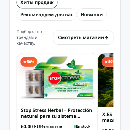
Хиты продаж
Рекомендуем для вас
Новинки
Подборка по
Смотреть магазин
→
трендам и
качеству.
-50%
-50%
Stop Stress Herbal – Protección
X.ES – Comp
natural para tu sistema
maca, tribu
nervioso
zinc (vitali
60.00 EUR
En stock
120.00 EUR