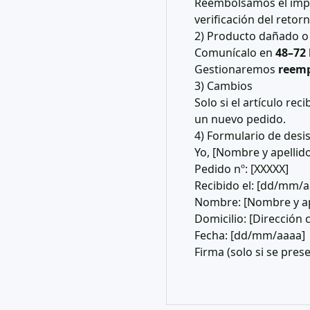
Reembolsamos el impor
verificación del reto
2) Producto dañado o 
Comunícalo en
48–72
Gestionaremos
reem
3) Cambios
Solo si el artículo re
un nuevo pedido.
4) Formulario de desi
Yo, [Nombre y apellido
Pedido nº: [XXXXX]
Recibido el: [dd/mm/a
Nombre: [Nombre y ap
Domicilio: [Dirección
Fecha: [dd/mm/aaaa]
Firma (solo si se pres