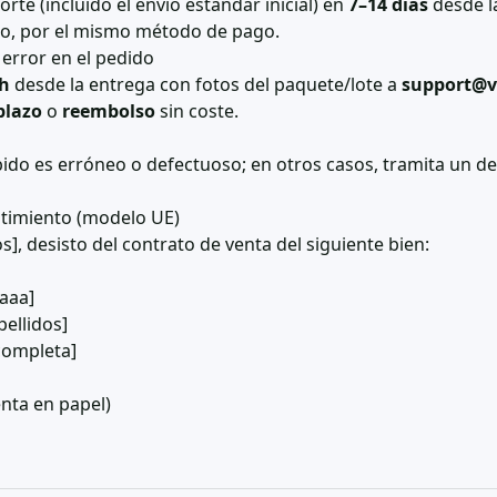
te (incluido el envío estándar inicial) en
7–14 días
desde l
rno, por el mismo método de pago.
error en el pedido
 h
desde la entrega con fotos del paquete/lote a
support@v
plazo
o
reembolso
sin coste.
cibido es erróneo o defectuoso; en otros casos, tramita un de
stimiento (modelo UE)
s], desisto del contrato de venta del siguiente bien:
aaa]
ellidos]
 completa]
enta en papel)