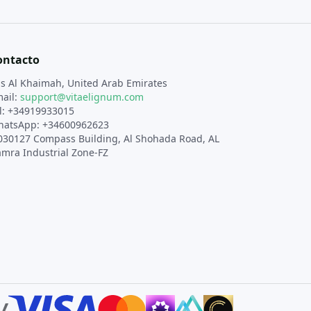
ontacto
s Al Khaimah, United Arab Emirates
ail:
support@vitaelignum.com
l: +34919933015
atsApp: +34600962623
030127 Compass Building, Al Shohada Road, AL
mra Industrial Zone-FZ