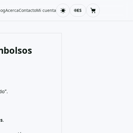
log
Acerca
Contacto
Mi cuenta
🌐
ES
Cambiar tema
Carrito
mbolsos
do”.
os
.