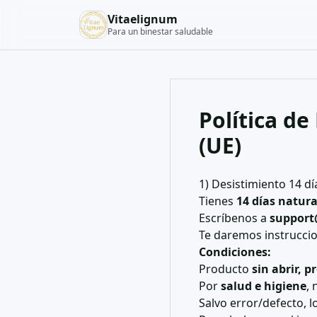
Vitaelignum
Para un binestar saludable
Política d
(UE)
1) Desistimiento 14 dí
Tienes
14 días natura
Escríbenos a
support
Te daremos instruccio
Condiciones:
Producto
sin abrir, 
Por
salud e higiene
,
Salvo error/defecto, l