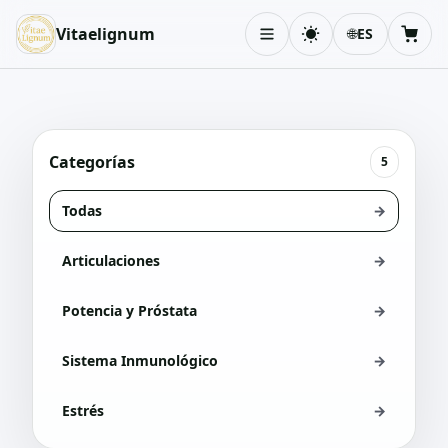
Vitaelignum
🌐
ES
Cambiar tema
Carri
Categorías
5
Todas
→
Articulaciones
→
Potencia y Próstata
→
Sistema Inmunológico
→
Estrés
→