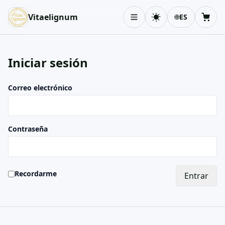
Vitaelignum
🌐
ES
Cambiar tema
Carri
Iniciar sesión
Correo electrónico
Contraseña
Recordarme
Entrar