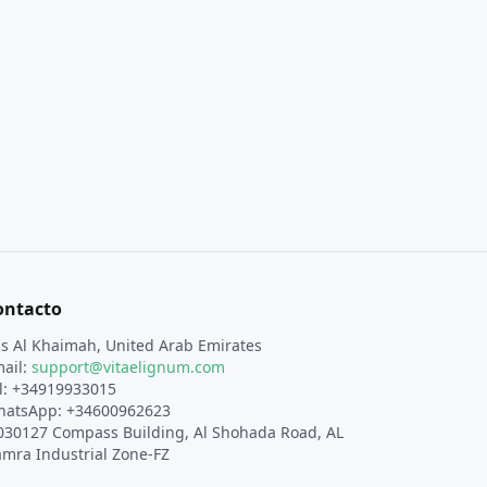
ontacto
s Al Khaimah, United Arab Emirates
ail:
support@vitaelignum.com
l: +34919933015
atsApp: +34600962623
030127 Compass Building, Al Shohada Road, AL
mra Industrial Zone-FZ