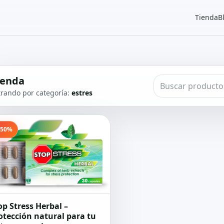
Tienda
B
ienda
ltrando por categoría:
estres
-50%
op Stress Herbal –
otección natural para tu