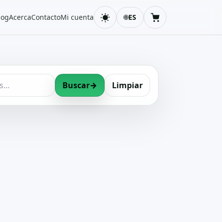
log
Acerca
Contacto
Mi cuenta
🌐
ES
Cambiar tema
Carrito
Buscar
→
Limpiar