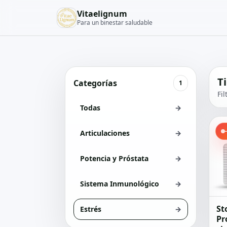
Vitaelignum
Para un binestar saludable
T
Categorías
1
Fi
Todas
→
Articulaciones
→
Potencia y Próstata
→
Sistema Inmunológico
→
St
Estrés
→
Pr